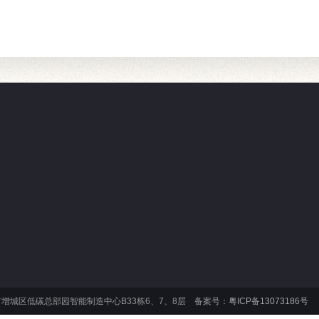
关于我们
企业介绍
服务承诺
在线留言
：广州市增城区低碳总部园智能制造中心B33栋6、7、8层 备案号：
粤ICP备13073186号