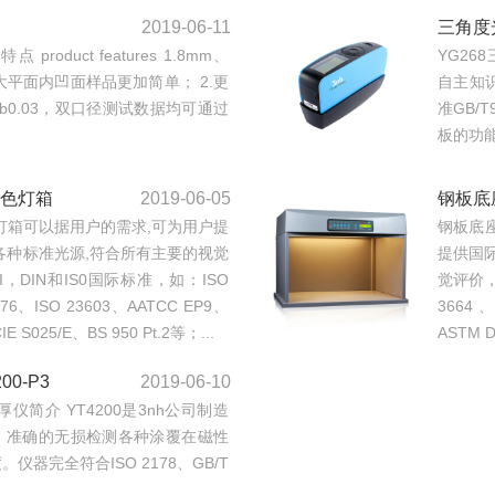
2019-06-11
三角度
roduct features 1.8mm、
YG26
大平面内凹面样品更加简单； 2.更
自主知识
b0.03，双口径测试数据均可通过
准GB/
板的功能.
对色灯箱
2019-06-05
钢板底
对色灯箱可以据用户的需求,可为用户提
钢板底座
的各种标准光源,符合所有主要的视觉
提供国际
I，DIN和IS0国际标准，如：ISO
觉评价，
3076、ISO 23603、AATCC EP9、
3664 、
E S025/E、BS 950 Pt.2等；...
ASTM D
0-P3
2019-06-10
测厚仪简介 YT4200是3nh公司制造
、准确的无损检测各种涂覆在磁性
器完全符合ISO 2178、GB/T