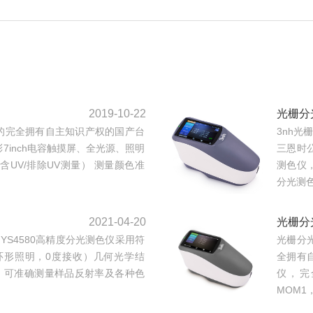
2019-10-22
光栅分
开发的完全拥有自主知识产权的国产台
3nh光
彩7inch电容触摸屏、全光源、照明
三恩时
包含UV/排除UV测量） 测量颜色准
测色仪
分光测色仪
2021-04-20
光栅分
 YS4580高精度分光测色仪采用符
光栅分光
（45度环形照明，0度接收）几何光学结
全拥有
，可准确测量样品反射率及各种色
仪，完全
MOM1