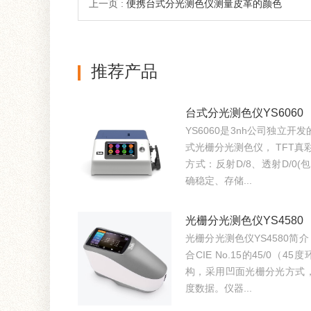
上一页 :
便携台式分光测色仪测量皮革的颜色
推荐产品
台式分光测色仪YS6060
YS6060是3nh公司独立
式光栅分光测色仪， TFT真
方式：反射D/8、透射D/0(
确稳定、存储...
光栅分光测色仪YS4580
光栅分光测色仪YS4580简介
合CIE No.15的45/0
构，采用凹面光栅分光方式
度数据。仪器...