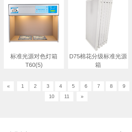
标准光源对色灯箱
D75棉花分级标准光源
T60(5)
箱
«
1
2
3
4
5
6
7
8
9
10
11
»