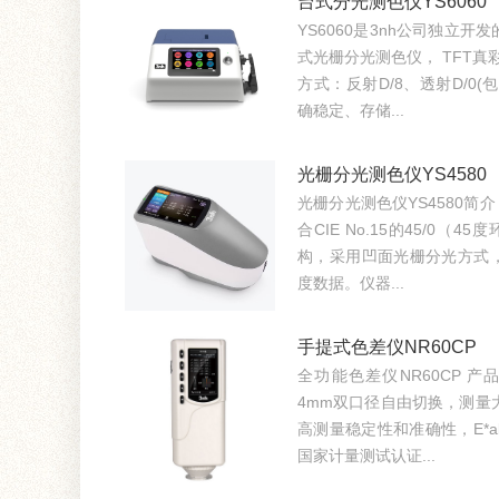
台式分光测色仪YS6060
YS6060是3nh公司独立
式光栅分光测色仪， TFT真
方式：反射D/8、透射D/0(
确稳定、存储...
光栅分光测色仪YS4580
光栅分光测色仪YS4580简介
合CIE No.15的45/0
构，采用凹面光栅分光方式
度数据。仪器...
手提式色差仪NR60CP
全功能色差仪NR60CP 产品特点 p
4mm双口径自由切换，测量
高测量稳定性和准确性，E*a
国家计量测试认证...