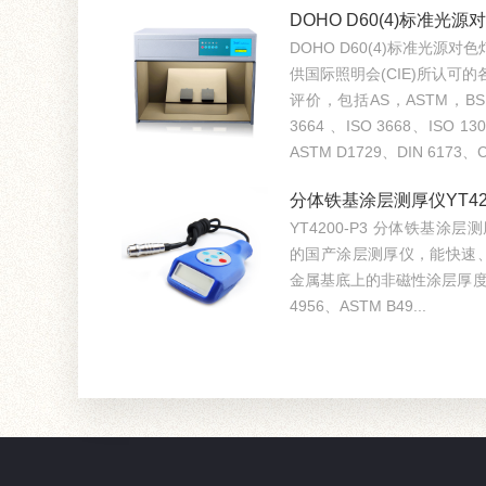
DOHO D60(4)标准光源
DOHO D60(4)标准光源
供国际照明会(CIE)所认可
评价，包括AS，ASTM，BS
3664 、ISO 3668、ISO 1
ASTM D1729、DIN 6173、CI
分体铁基涂层测厚仪YT420
YT4200-P3 分体铁基涂层
的国产涂层测厚仪，能快速
金属基底上的非磁性涂层厚度。仪
4956、ASTM B49...