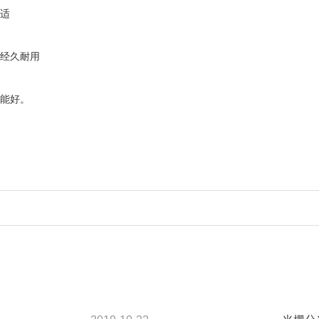
适
经久耐用
能好。