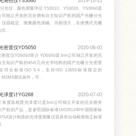
光测色仪YS3060
2019-10-22
栅分光仪，颜色测量伴侣 YS3010、YS3020、YS3060是
公司独立开发的完全拥有自主知识产权的国产光栅分光
，仪器稳定、测量颜色准确、功能强大，在便携式光栅
...
光密度仪YD5050
2020-06-03
密度仪YD5050简介 YD5050是3nh公司独立开发的完
自主知识产权的45/0几何光学结构的国产光栅分光密度
符合标准ISO 5-4，支持ISO 13655标准规定的
，M2M3测试条件，可...
光泽度计YG268
2020-07-03
8三角度高精度光泽度计是3nh公司独立开发的完全拥有
产权的产品，是参照国际标准1502813和中国国家标
T9754设计制造的光泽度测量仪器具有自动检查校正标准
..