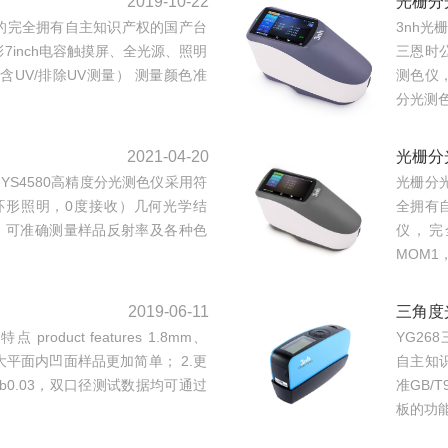
2019-10-22
光栅分
开发的完全拥有自主知识产权的国产台
3nh光
彩7inch电容触摸屏、全光源、照明
三恩时
包含UV/排除UV测量） 测量颜色准
测色仪
分光测色仪
2021-04-20
光栅分
 YS4580高精度分光测色仪采用符
光栅分光
（45度环形照明，0度接收）几何光学结
全拥有
，可准确测量样品反射率及各种色
仪，完全
MOM1
2019-06-11
三角度
roduct features 1.8mm、
YG26
大平面内凹面样品更加简单； 2.更
自主知识
b0.03，双口径测试数据均可通过
准GB/
板的功能.