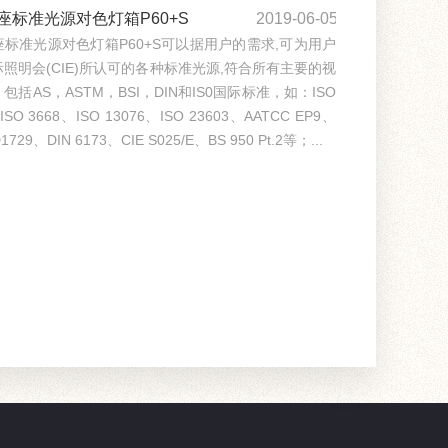
座标准光源对色灯箱P60+S
2019-06-05
标准光源对色灯箱P60+S可以据用户的需求,可为用户
照明会(CIE)所认可的各种标准光源,符合所有主要的视
包括AS，ASTM，BSI，DIN和IS0国际标准，如：ISO
ISO 3668、ISO 13076、ISO 23603、AATCC EP9、
1729、DIN 6173、CIE S025/E、BS 950 Pt.2等；...