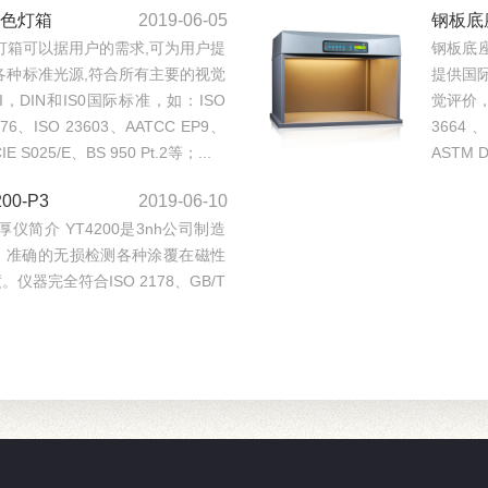
对色灯箱
2019-06-05
钢板底
对色灯箱可以据用户的需求,可为用户提
钢板底座
的各种标准光源,符合所有主要的视觉
提供国际
I，DIN和IS0国际标准，如：ISO
觉评价，
3076、ISO 23603、AATCC EP9、
3664 、
E S025/E、BS 950 Pt.2等；...
ASTM D
0-P3
2019-06-10
测厚仪简介 YT4200是3nh公司制造
、准确的无损检测各种涂覆在磁性
器完全符合ISO 2178、GB/T