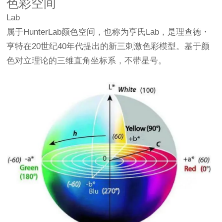
色彩空间
‌Lab‌
属于HunterLab颜色空间，也称为亨氏Lab，是理查德・
亨特在20世纪40年代提出的新三刺激色彩模型。基于颜
色对立理论的三维直角坐标系，不带星号。