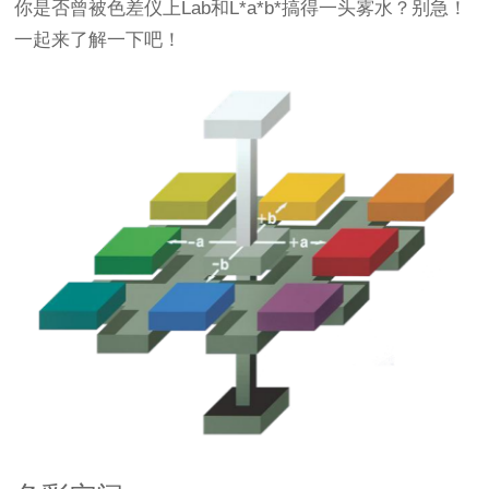
你是否曾被色差仪上Lab和L*a*b*搞得一头雾水？别急！
一起来了解一下吧！