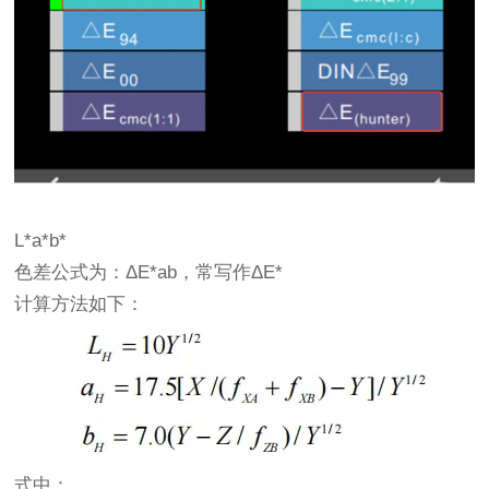
L*a*b*
色差公式为：ΔE*ab，常写作ΔE*
计算方法如下：
式中：